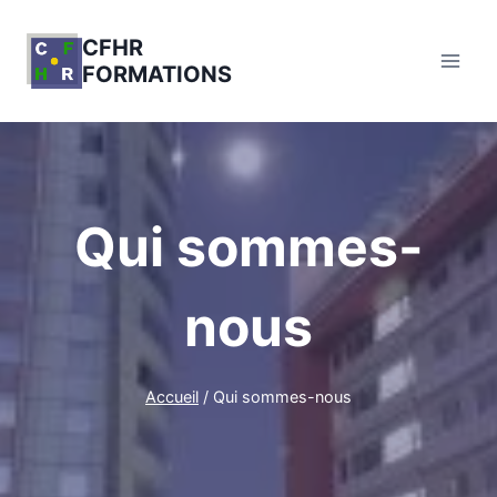
Aller
au
CFHR
FORMATIONS
contenu
Qui sommes-
nous
Accueil
/
Qui sommes-nous