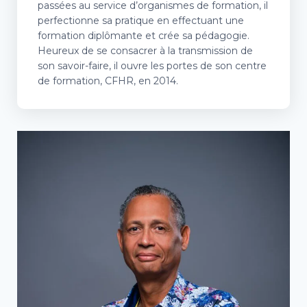
passées au service d’organismes de formation, il
perfectionne sa pratique en effectuant une
formation diplômante et crée sa pédagogie.
Heureux de se consacrer à la transmission de
son savoir-faire, il ouvre les portes de son centre
de formation, CFHR, en 2014.