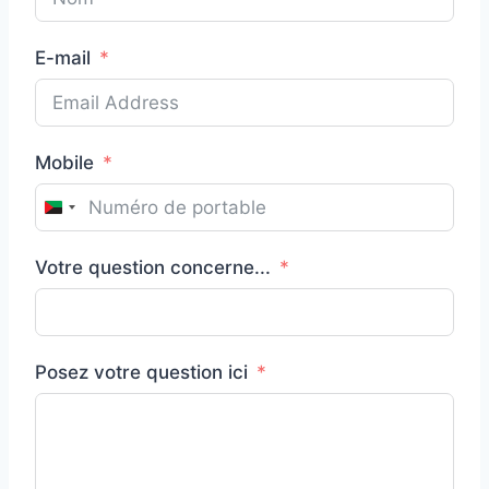
E-mail
Mobile
M
a
Votre question concerne...
r
t
i
n
Posez votre question ici
i
q
u
e