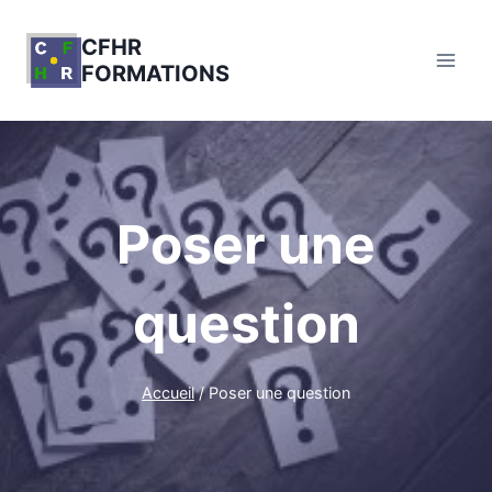
Aller
au
CFHR
FORMATIONS
contenu
Poser une
question
Accueil
/
Poser une question